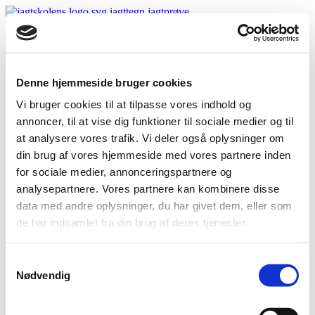
FORSIDE
JAGTTEGN
SKJERN
Denne hjemmeside bruger cookies
AALBORG
AARHUS
Vi bruger cookies til at tilpasse vores indhold og
SILKEBORG
annoncer, til at vise dig funktioner til sociale medier og til
KOLDING
at analysere vores trafik. Vi deler også oplysninger om
VEJLE
HOLSTEBRO
din brug af vores hjemmeside med vores partnere inden
VIBORG
for sociale medier, annonceringspartnere og
HERNING
analysepartnere. Vores partnere kan kombinere disse
RANDERS
KURSER & PRISER
data med andre oplysninger, du har givet dem, eller som
KURSER OG PRISER
de har indsamlet fra din brug af deres tjenester.
JAGTPRØVE
PERSONALE
LINKS
Samtykkevalg
BILLEDER
Nødvendig
SHOP
NYHEDER
KONTAKT