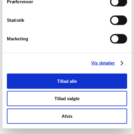
TILMELD NU
Præferencer
Statistik
Marketing
Skjern
|
Aalborg
|
Aarhus
|
Silkeborg
|
Kolding
|
Holstebro
|
Vejle
|
Viborg
|
Herning
|
Randers
Cookie- og persondatapolitik
Vis detaljer
© Jagtskole.dk V/Mik Ellegaard Bechmann 2026
CVR: 30 25 96 02
Tillad alle
Privacy Preference Center
Tillad valgte
Privacy Preferences
Afvis